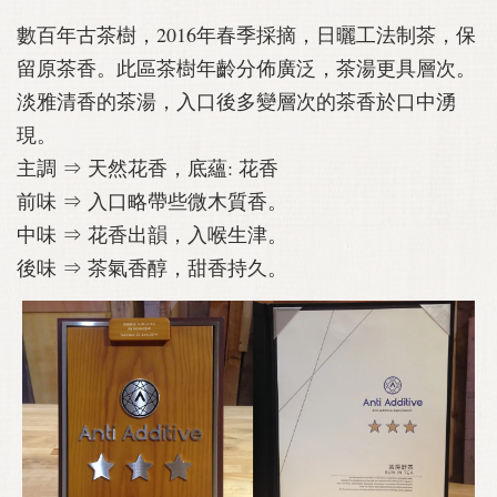
數百年古茶樹，2016年春季採摘，日曬工法制茶，保
留原茶香。此區茶樹年齡分佈廣泛，茶湯更具層次。
淡雅清香的茶湯，入口後多變層次的茶香於口中湧
現。
主調 ⇒ 天然花香，底蘊: 花香
前味 ⇒ 入口略帶些微木質香。
中味 ⇒ 花香出韻，入喉生津。
後味 ⇒ 茶氣香醇，甜香持久。