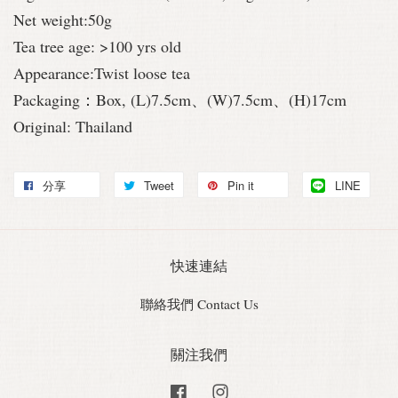
Net weight:50g
Tea tree age: >100 yrs old
Appearance:Twist loose tea
Packaging：Box, (L)7.5cm、(W)7.5cm、(H)17cm
Original: Thailand
分享
Tweet
Pin it
LINE
快速連結
聯絡我們 Contact Us
關注我們
Facebook
Instagram