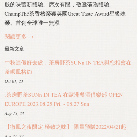
般的味蕾新體驗。席次有限，敬邀蒞臨體驗。
ChampThé茶香檳榮獲英國Great Taste Award星級殊
榮。首創全球唯一無添
閱讀更多 →
最新文章
中秋連假好去處，茶房野茶SUNn IN TEA與您相會在
茶嶼風格節
Oct 01, 23
.茶房野茶SUNn IN TEA 在歐洲餐酒俱樂部 OPEN
EUROPE 2023.08.25 Fri. - 08.27 Sun
Aug 15, 23
【微風之夜限定 極致之味】 限量預購2022/04/21起
Apr 21, 22