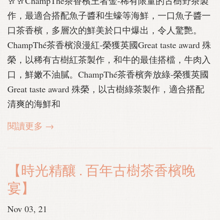
🥂🥂ChampThé茶香檳王者金-稀有限量的古樹野茶製
作，最適合搭配魚子醬和生蠔等海鮮，一口魚子醬一
口茶香檳，多層次的鮮美於口中爆出，令人驚艷。
ChampThé茶香檳浪漫紅-榮獲英國Great taste award 殊
榮，以稀有古樹紅茶製作，和牛的最佳搭檔，牛肉入
口，鮮嫩不油膩。ChampThé茶香檳奔放綠-榮獲英國
Great taste award 殊榮，以古樹綠茶製作，適合搭配
清爽的海鮮和
閱讀更多 →
【時光精釀 . 百年古樹茶香檳晚
宴】
Nov 03, 21