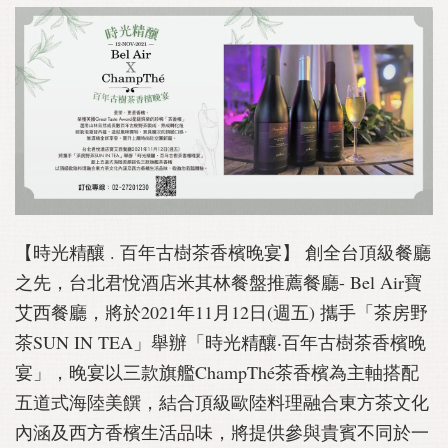
【時光精釀 . 百年古樹茶香檳晚宴】 創全台頂級餐廳
之先，台北君悅酒店米其林餐盤推薦餐廳- Bel Air寶
艾西餐廳，將於2021年11月12日(週五) 攜手「茶房野
茶SUN IN TEA」舉辦「時光精釀‧百年古樹茶香檳晚
宴」，晚宴以三款旗艦ChampThé茶香檳為主軸搭配
五道式海陸美饌，結合頂級歐陸料理融合東方茶文化
內涵及西方香檳生活品味，將提供參與貴賓不同於一