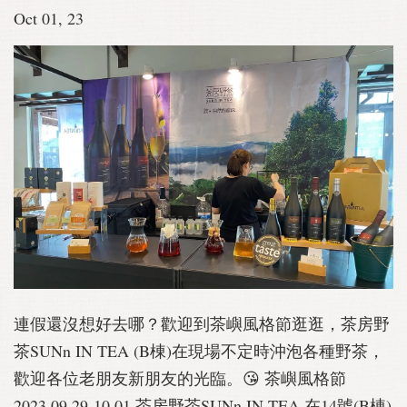
Oct 01, 23
連假還沒想好去哪？歡迎到茶嶼風格節逛逛，茶房野
茶SUNn IN TEA (B棟)在現場不定時沖泡各種野茶，
歡迎各位老朋友新朋友的光臨。😘 茶嶼風格節
2023.09.29-10.01 茶房野茶SUNn IN TEA 在14號(B棟)