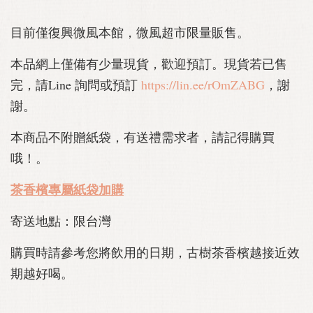
目前僅復興微風本館，微風超市限量販售。
本品網上僅備有少量現貨，歡迎預訂。現貨若已售
完，請Line 詢問或預訂
https://lin.ee/rOmZABG
，謝
謝。
本商品不附贈紙袋，有送禮需求者，請記得購買
哦！
。
茶香檳專屬紙袋加購
寄送地點：限台灣
購買時請參考您將飲用的日期，古樹茶香檳越接近效
期越好喝。