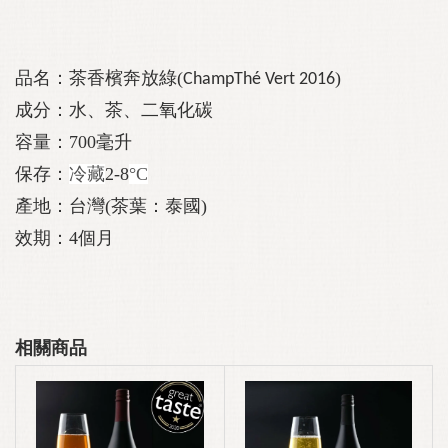
品名：茶香檳奔放綠(
)
ChampThé Vert
2016
成分：水、茶、二氧化碳
容量：700毫升
保存：
冷藏
2-8
°C
產地：台灣(茶葉：泰國)
效期：4個月
相關商品